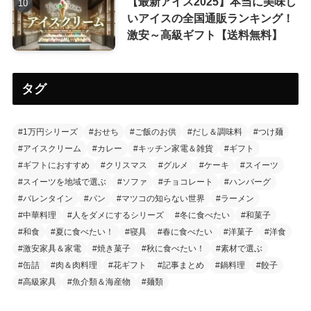
【最新アイス2025】本当に美味し
いアイスの全国通販ランキング！
激安～高級ギフト【送料無料】
タグ
#1万円シリーズ
#おせち
#ご飯のお供
#だし＆調味料
#つけ麺
#アイスクリーム
#カレー
#キッチン家電＆雑貨
#ギフト
#ギフトにおすすめ
#クリスマス
#グルメ
#ケーキ
#スイーツ
#スイーツを地域で選ぶ
#ソファ
#チョコレート
#ハンバーグ
#バレンタイン
#パン
#マツコの知らない世界
#ラーメン
#中華料理
#人をダメにするシリーズ
#冬に食べたい
#和菓子
#和食
#夏に食べたい！
#寝具
#春に食べたい
#洋菓子
#洋食
#激安家具＆家電
#焼き菓子
#秋に食べたい！
#素材で選ぶ
#缶詰
#肉＆肉料理
#花ギフト
#記事まとめ
#鍋料理
#餃子
#高級家具
#魚介類＆海産物
#麺類