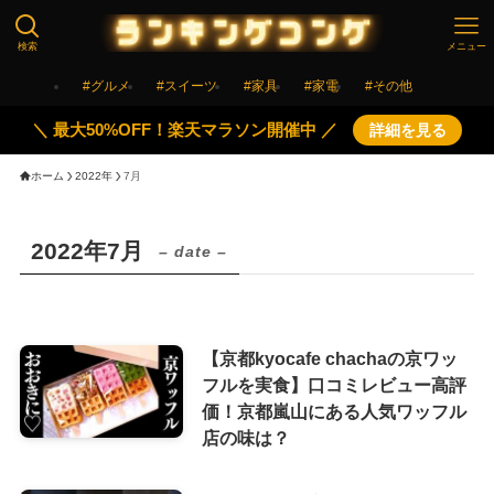
検索
メニュー
#グルメ
#スイーツ
#家具
#家電
#その他
＼ 最大50%OFF！楽天マラソン開催中 ／
詳細を見る
ホーム
2022年
7月
2022年7月
– date –
【京都kyocafe chachaの京ワッ
フルを実食】口コミレビュー高評
価！京都嵐山にある人気ワッフル
店の味は？