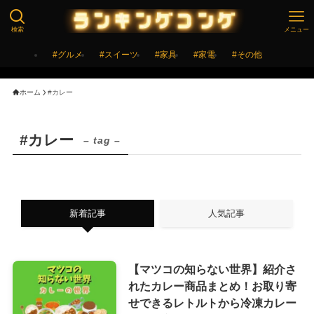
検索
メニュー
#グルメ
#スイーツ
#家具
#家電
#その他
ホーム
#カレー
#カレー
– tag –
新着記事
人気記事
【マツコの知らない世界】紹介さ
れたカレー商品まとめ！お取り寄
せできるレトルトから冷凍カレー