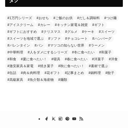
タグ
#1万円シリーズ
#おせち
#ご飯のお供
#だし＆調味料
#つけ麺
#アイスクリーム
#カレー
#キッチン家電＆雑貨
#ギフト
#ギフトにおすすめ
#クリスマス
#グルメ
#ケーキ
#スイーツ
#スイーツを地域で選ぶ
#ソファ
#チョコレート
#ハンバーグ
#バレンタイン
#パン
#マツコの知らない世界
#ラーメン
#中華料理
#人をダメにするシリーズ
#冬に食べたい
#和菓子
#和食
#夏に食べたい！
#寝具
#春に食べたい
#洋菓子
#洋食
#激安家具＆家電
#焼き菓子
#秋に食べたい！
#素材で選ぶ
#缶詰
#肉＆肉料理
#花ギフト
#記事まとめ
#鍋料理
#餃子
#高級家具
#魚介類＆海産物
#麺類