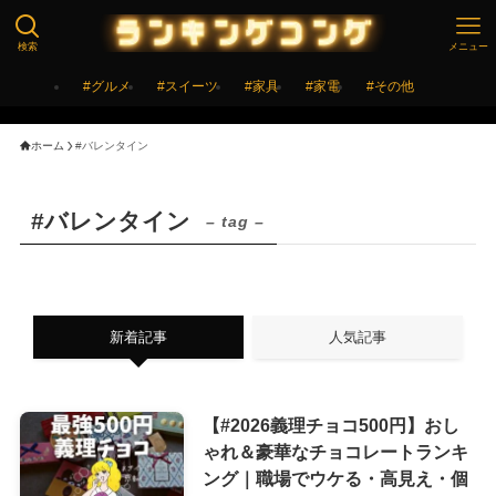
検索
メニュー
#グルメ
#スイーツ
#家具
#家電
#その他
ホーム
#バレンタイン
#バレンタイン
– tag –
新着記事
人気記事
【#2026義理チョコ500円】おし
ゃれ＆豪華なチョコレートランキ
ング｜職場でウケる・高見え・個