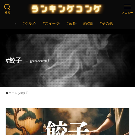
検索
メニュー
#グルメ
#スイーツ
#家具
#家電
#その他
#餃子
– gourmet –
ホーム
#餃子