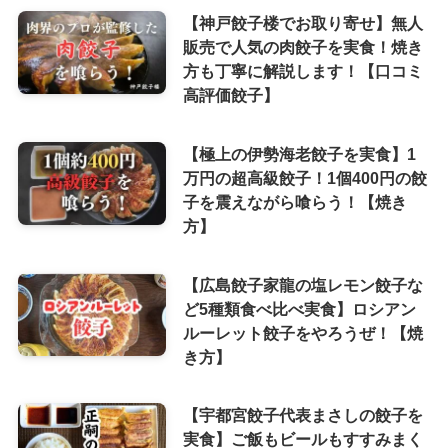
【神戸餃子楼でお取り寄せ】無人
販売で人気の肉餃子を実食！焼き
方も丁寧に解説します！【口コミ
高評価餃子】
【極上の伊勢海老餃子を実食】1
万円の超高級餃子！1個400円の餃
子を震えながら喰らう！【焼き
方】
【広島餃子家龍の塩レモン餃子な
ど5種類食べ比べ実食】ロシアン
ルーレット餃子をやろうぜ！【焼
き方】
【宇都宮餃子代表まさしの餃子を
実食】ご飯もビールもすすみまく