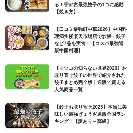
る！宇都宮最強餃子の1つに感動
【焼き方】
【口コミ最強町中華2026】中国料
理満州楼楽天市場店で炒飯・餃子
など7品を実食！【コスパ最強通
販中国料理】
【マツコの知らない世界2026】お
取り寄せ餃子の世界で紹介された
餃子まとめ完全版｜通販で買える
人気商品一覧
【餃子お取り寄せ2025】本当に美
味しい最強ぎょうざ通販全国ラン
キング！【訳あり～高級】