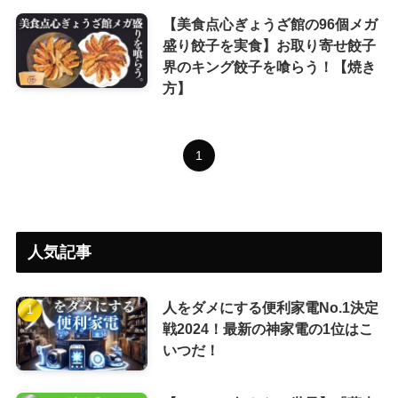
【美食点心ぎょうざ館の96個メガ
盛り餃子を実食】お取り寄せ餃子
界のキング餃子を喰らう！【焼き
方】
1
人気記事
人をダメにする便利家電No.1決定
戦2024！最新の神家電の1位はこ
いつだ！