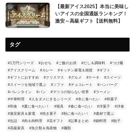
【最新アイス2025】本当に美味し
いアイスの全国通販ランキング！
激安～高級ギフト【送料無料】
タグ
#1万円シリーズ
#おせち
#ご飯のお供
#だし＆調味料
#つけ麺
#アイスクリーム
#カレー
#キッチン家電＆雑貨
#ギフト
#ギフトにおすすめ
#クリスマス
#グルメ
#ケーキ
#スイーツ
#スイーツを地域で選ぶ
#ソファ
#チョコレート
#ハンバーグ
#バレンタイン
#パン
#マツコの知らない世界
#ラーメン
#中華料理
#人をダメにするシリーズ
#冬に食べたい
#和菓子
#和食
#夏に食べたい！
#寝具
#春に食べたい
#洋菓子
#洋食
#激安家具＆家電
#焼き菓子
#秋に食べたい！
#素材で選ぶ
#缶詰
#肉＆肉料理
#花ギフト
#記事まとめ
#鍋料理
#餃子
#高級家具
#魚介類＆海産物
#麺類