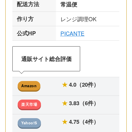
配送方法
常温便
作り方
レンジ調理OK
公式HP
PICANTE
通販サイト総合評価
★
4.0（20件）
Amazon
★
3.83（6件）
楽天市場
★
4.75（4件）
Yahoo!S