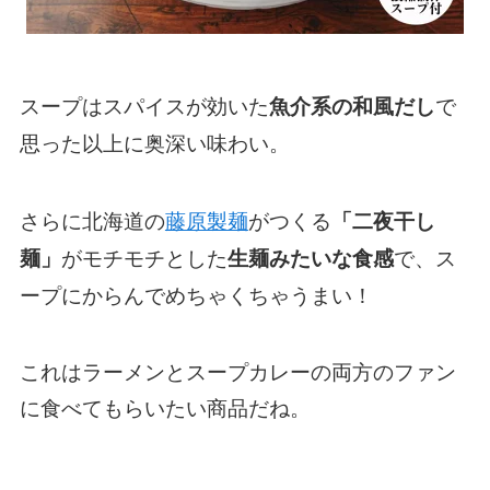
スープはスパイスが効いた
で
魚介系の和風だし
思った以上に奥深い味わい。
さらに北海道の
藤原製麺
がつくる
「二夜干し
がモチモチとした
で、ス
麺」
生麺みたいな食感
ープにからんでめちゃくちゃうまい！
これはラーメンとスープカレーの両方のファン
に食べてもらいたい商品だね。