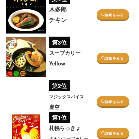
木多郎
詳細をみる
チキン
第3位
スープカリー
詳細をみる
Yellow
第2位
マジックスパイス
詳細をみる
虚空
第1位
札幌らっきょ
詳細をみる
チキンスープカレー