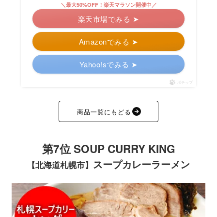
＼最大50%OFF！楽天マラソン開催中／
楽天市場でみる ➤
Amazonでみる ➤
Yahoo!sでみる ➤
ポチップ
商品一覧にもどる
第7位
SOUP CURRY KING
スープカレーラーメン
【北海道札幌市】