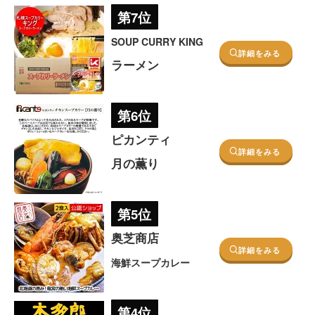
第7位
SOUP CURRY KING
詳細をみる
ラーメン
第6位
ピカンティ
詳細をみる
月の薫り
第5位
奥芝商店
詳細をみる
海鮮スープカレー
第4位