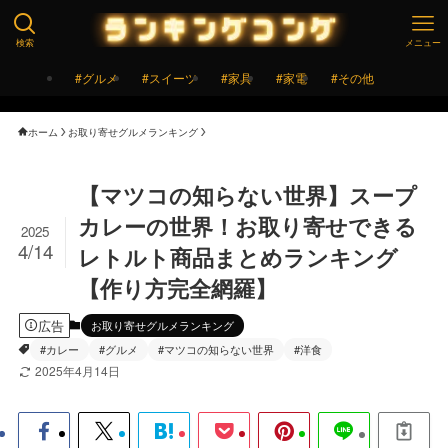
検索
メニュー
#グルメ
#スイーツ
#家具
#家電
#その他
ホーム
お取り寄せグルメランキング
【マツコの知らない世界】スープ
カレーの世界！お取り寄せできる
2025
4/14
レトルト商品まとめランキング
【作り方完全網羅】
広告
お取り寄せグルメランキング
#カレー
#グルメ
#マツコの知らない世界
#洋食
2025年4月14日