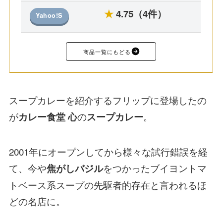
★
4.75（4件）
Yahoo!S
商品一覧にもどる
スープカレーを紹介するフリップに登場したの
が
の
。
カレー食堂 心
スープカレー
2001年にオープンしてから様々な試行錯誤を経
て、今や
をつかったブイヨントマ
焦がしバジル
トベース系スープの先駆者的存在と言われるほ
どの名店に。