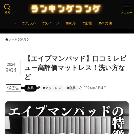
検索
メニュー
#グルメ
#スイーツ
#家具
#家電
#その他
ホーム
家具
【エイプマンパッド】口コミレビ
2024
ュー高評価マットレス！洗い方な
8/04
ど
広告
2024年8月4日
家具
#マットレス
#寝具