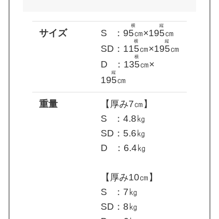
横
縦
サイズ
S
D
：
95㎝
×
195㎝
横
縦
SD：
115㎝
×
195㎝
横
D
D
：
135㎝
×
縦
195㎝
重量
【厚み7㎝】
S
D
：4.8㎏
SD：5.6㎏
D
D
：6.4㎏
【厚み10㎝】
S
D
：7㎏
SD：8㎏