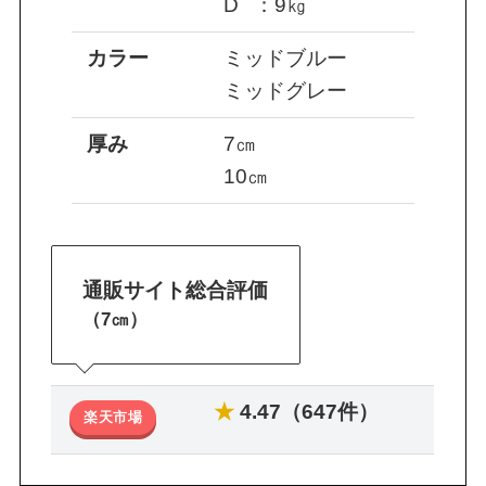
D
D
：9㎏
カラー
ミッドブルー
ミッドグレー
厚み
7㎝
10㎝
通販サイト総合評価
（7㎝）
★
4.47（647件）
楽天市場