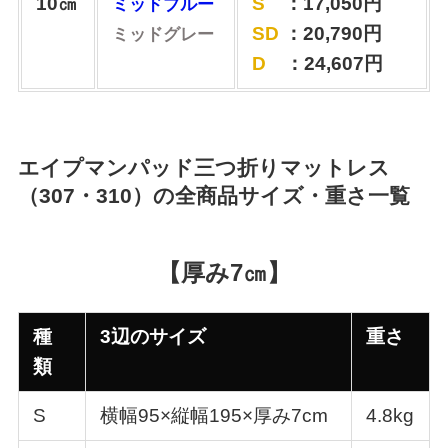
10㎝
S
：17,050円
ミッドブルー
SD
：20,790円
ミッドグレー
D
：24,607円
エイプマンパッド三つ折りマットレス
（307・310）の全商品サイズ・重さ一覧
【厚み7㎝】
種
3辺のサイズ
重さ
類
S
横幅95×縦幅195×厚み7cm
4.8kg