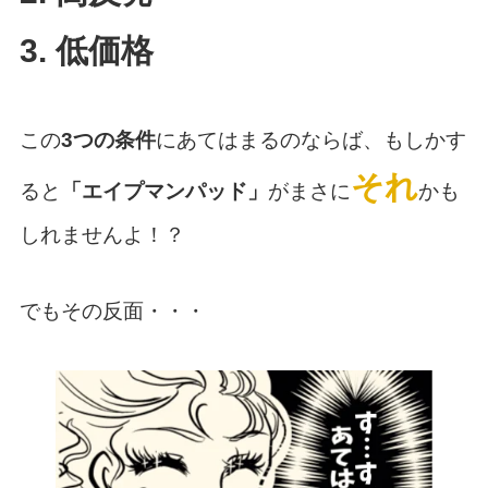
3. 低価格
この
3つの条件
にあてはまるのならば、もしかす
それ
ると
「エイプマンパッド」
がまさに
かも
しれませんよ！？
でもその反面・・・