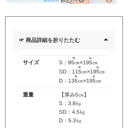
☞
商品詳細を折りたたむ
横
縦
サイズ
S：
95㎝
×
195㎝
横
縦
SD：
115㎝
×
195㎝
横
縦
D：
135㎝
×
195㎝
重量
【厚み5㎝】
S：3.8㎏
SD：4.5㎏
D：5.3㎏