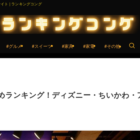
ト | ランキングコング
#グルメ
#スイーツ
#家具
#家電
#その他
めランキング！ディズニー・ちいかわ・