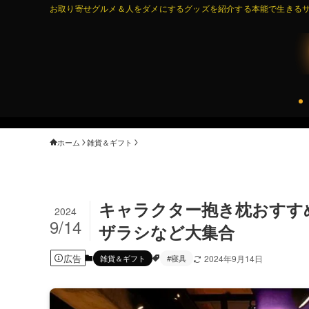
お取り寄せグルメ＆人をダメにするグッズを紹介する本能で生きるサイ
ホーム
雑貨＆ギフト
キャラクター抱き枕おすす
2024
9/14
ザラシなど大集合
広告
雑貨＆ギフト
#寝具
2024年9月14日