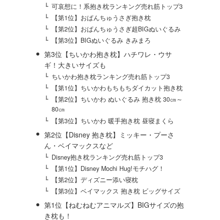
可哀想に！系抱き枕ランキング売れ筋トップ3
【第1位】おぱんちゅうさぎ抱き枕
【第2位】おぱんちゅうさぎ超BIGぬいぐるみ
【第3位】BIGぬいぐるみ きみまろ
第3位【ちいかわ抱き枕】ハチワレ・ウサ
ギ！大きいサイズも
ちいかわ抱き枕ランキング売れ筋トップ3
【第1位】ちいかわもちもちダイカット抱き枕
【第2位】ちいかわ ぬいぐるみ 抱き枕 30㎝～
80㎝
【第3位】ちいかわ 暖手抱き枕 昼寝まくら
第2位【Disney 抱き枕】ミッキー・プーさ
ん・ベイマックスなど
Disney抱き枕ランキング売れ筋トップ3
【第1位】Disney Mochi Hug!モチハグ！
【第2位】ディズニー添い寝枕
【第3位】ベイマックス 抱き枕 ビッグサイズ
第1位【ねむねむアニマルズ】BIGサイズの抱
き枕も！