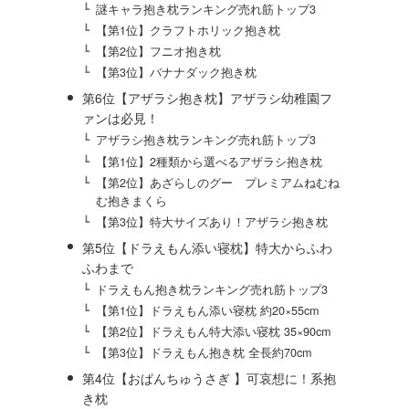
謎キャラ抱き枕ランキング売れ筋トップ3
【第1位】クラフトホリック抱き枕
【第2位】フニオ抱き枕
【第3位】バナナダック抱き枕
第6位【アザラシ抱き枕】アザラシ幼稚園フ
ァンは必見！
アザラシ抱き枕ランキング売れ筋トップ3
【第1位】2種類から選べるアザラシ抱き枕
【第2位】あざらしのグー プレミアムねむね
む抱きまくら
【第3位】特大サイズあり！アザラシ抱き枕
第5位【ドラえもん添い寝枕】特大からふわ
ふわまで
ドラえもん抱き枕ランキング売れ筋トップ3
【第1位】ドラえもん添い寝枕 約20×55cm
【第2位】ドラえもん特大添い寝枕 35×90cm
【第3位】ドラえもん抱き枕 全長約70cm
第4位【おぱんちゅうさぎ 】可哀想に！系抱
き枕