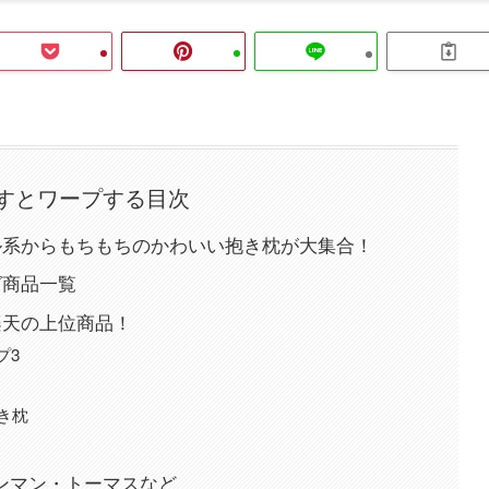
押すとワープする目次
マル系からもちもちのかわいい抱き枕が大集合！
グ商品一覧
楽天の上位商品！
プ3
き枕
ンマン・トーマスなど