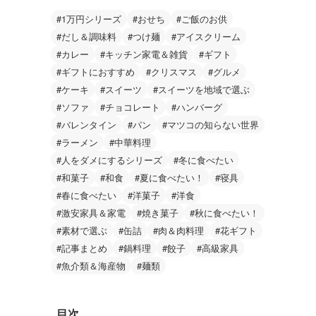
#1万円シリーズ
#おせち
#ご飯のお供
#だし＆調味料
#つけ麺
#アイスクリーム
#カレー
#キッチン家電＆雑貨
#ギフト
#ギフトにおすすめ
#クリスマス
#グルメ
#ケーキ
#スイーツ
#スイーツを地域で選ぶ
#ソファ
#チョコレート
#ハンバーグ
#バレンタイン
#パン
#マツコの知らない世界
#ラーメン
#中華料理
#人をダメにするシリーズ
#冬に食べたい
#和菓子
#和食
#夏に食べたい！
#寝具
#春に食べたい
#洋菓子
#洋食
#激安家具＆家電
#焼き菓子
#秋に食べたい！
#素材で選ぶ
#缶詰
#肉＆肉料理
#花ギフト
#記事まとめ
#鍋料理
#餃子
#高級家具
#魚介類＆海産物
#麺類
目次