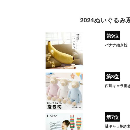
2024ぬいぐる
第9位
バナナ抱き枕
第8位
西川キャラ抱
第7位
謎キャラ抱き