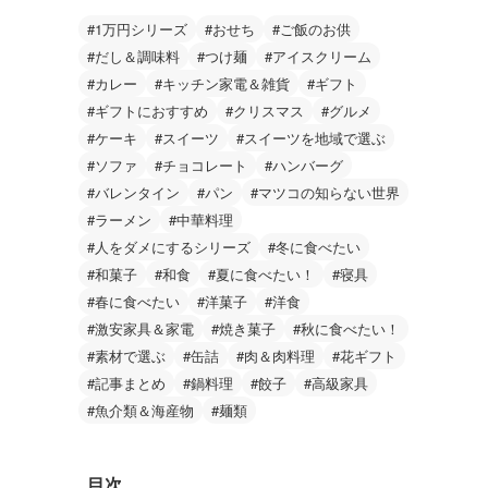
#1万円シリーズ
#おせち
#ご飯のお供
#だし＆調味料
#つけ麺
#アイスクリーム
#カレー
#キッチン家電＆雑貨
#ギフト
#ギフトにおすすめ
#クリスマス
#グルメ
#ケーキ
#スイーツ
#スイーツを地域で選ぶ
#ソファ
#チョコレート
#ハンバーグ
#バレンタイン
#パン
#マツコの知らない世界
#ラーメン
#中華料理
#人をダメにするシリーズ
#冬に食べたい
#和菓子
#和食
#夏に食べたい！
#寝具
#春に食べたい
#洋菓子
#洋食
#激安家具＆家電
#焼き菓子
#秋に食べたい！
#素材で選ぶ
#缶詰
#肉＆肉料理
#花ギフト
#記事まとめ
#鍋料理
#餃子
#高級家具
#魚介類＆海産物
#麺類
目次