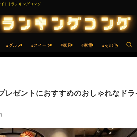
ト | ランキングコング
#グルメ
#スイーツ
#家具
#家電
#その他
プレゼントにおすすめのおしゃれなドラ
日