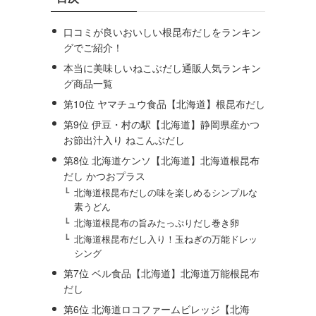
口コミが良いおいしい根昆布だしをランキン
グでご紹介！
本当に美味しいねこぶだし通販人気ランキン
グ商品一覧
第10位 ヤマチュウ食品【北海道】根昆布だし
第9位 伊豆・村の駅【北海道】静岡県産かつ
お節出汁入り ねこんぶだし
第8位 北海道ケンソ【北海道】北海道根昆布
だし かつおプラス
北海道根昆布だしの味を楽しめるシンプルな
素うどん
北海道根昆布の旨みたっぷりだし巻き卵
北海道根昆布だし入り！玉ねぎの万能ドレッ
シング
第7位 ベル食品【北海道】北海道万能根昆布
だし
第6位 北海道ロコファームビレッジ【北海