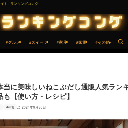
ト | ランキングコング
#グルメ
#スイーツ
#家具
#家電
#その他
本当に美味しいねこぶだし通販人気ラン
品も【使い方・レシピ】
メ
#和食
2024年9月30日