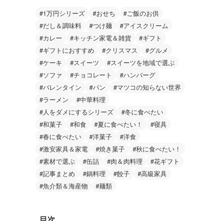
#1万円シリーズ
#おせち
#ご飯のお供
#だし＆調味料
#つけ麺
#アイスクリーム
#カレー
#キッチン家電＆雑貨
#ギフト
#ギフトにおすすめ
#クリスマス
#グルメ
#ケーキ
#スイーツ
#スイーツを地域で選ぶ
#ソファ
#チョコレート
#ハンバーグ
#バレンタイン
#パン
#マツコの知らない世界
#ラーメン
#中華料理
#人をダメにするシリーズ
#冬に食べたい
#和菓子
#和食
#夏に食べたい！
#寝具
#春に食べたい
#洋菓子
#洋食
#激安家具＆家電
#焼き菓子
#秋に食べたい！
#素材で選ぶ
#缶詰
#肉＆肉料理
#花ギフト
#記事まとめ
#鍋料理
#餃子
#高級家具
#魚介類＆海産物
#麺類
目次