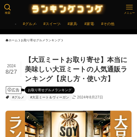
検索
メニュー
#グルメ
#スイーツ
#家具
#家電
#その他
ホーム
お取り寄せグルメランキング
【大豆ミートお取り寄せ】本当に
2024
美味しい大豆ミートの人気通販ラ
8/27
ンキング【戻し方・使い方】
広告
お取り寄せグルメランキング
2024年8月27日
#グルメ
#大豆ミート＆ヴィーガン