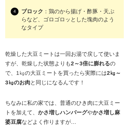
ブロック
：鶏のから揚げ・酢豚・天ぷ
らなど、ゴロゴロッとした塊肉のよう
なタイプ
乾燥した大豆ミートは一回お湯で戻して使いま
すが、乾燥した状態よりも
2～3倍に膨れる
の
で、1㎏の大豆ミートを買ったら実際には
2㎏～
3㎏のお肉
と同じになるんです！
ちなみに私の家では、普通のひき肉に大豆ミー
トを加えて、
かさ増しハンバーグ
や
かさ増し麻
婆豆腐
などよく作りますが…