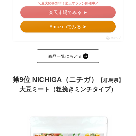
＼最大50%OFF！楽天マラソン開催中／
楽天市場でみる ➤
Amazonでみる ➤
ポチップ
商品一覧にもどる
第9位 NICHIGA（ニチガ）
【群馬県】
大豆ミート（粗挽きミンチタイプ）