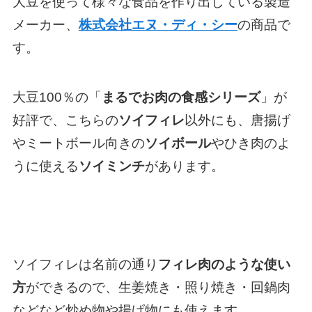
大豆を使って様々な食品を作り出している製造
メーカー、
株式会社エヌ・ディ・シー
の商品で
す。
大豆100％の「
まるでお肉の食感シリーズ
」が
好評で、こちらの
ソイフィレ
以外にも、唐揚げ
やミートボール向きの
ソイボール
やひき肉のよ
うに使える
ソイミンチ
があります。
ソイフィレは名前の通り
フィレ肉のような使い
方
ができるので、生姜焼き・照り焼き・回鍋肉
などなど炒め物や揚げ物にも使えます。