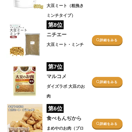
大豆ミート（粗挽き
ミンチタイプ）
第8位
ニチエー
詳細をみる
大豆ミート・ミンチ
第7位
マルコメ
詳細をみる
ダイズラボ 大豆のお
肉
第6位
食べもんぢから
詳細をみる
まめやのお肉（ブロ