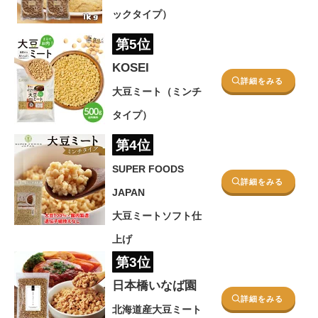
ックタイプ）
第5位
KOSEI
詳細をみる
大豆ミート（ミンチ
タイプ）
第4位
SUPER FOODS
詳細をみる
JAPAN
大豆ミートソフト仕
上げ
第3位
日本橋いなば園
詳細をみる
北海道産大豆ミート