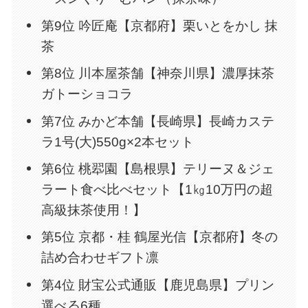
第9位 吟匠庵【京都府】栗いとをかし 抹
茶
第8位 川本屋茶舗【神奈川県】濃厚抹茶
ガトーショコラ
第7位 みかど本舗【長崎県】長崎カステ
ラ1号(大)550g×2本セット
第6位 桃翆園【島根県】テリーヌ＆ジェ
ラート食べ比べセット【1㎏10万円の超
高級抹茶使用！】
第5位 京都・桂 鶴屋光信【京都府】冬の
詰め合わせギフト凛
第4位 財宝公式通販【鹿児島県】プリン
選べる6種