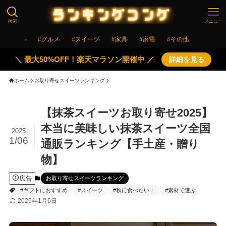
検索
メニュー
#グルメ
#スイーツ
#家具
#家電
#その他
＼ 最大50%OFF！楽天マラソン開催中 ／
詳細を見る
ホーム
お取り寄せスイーツランキング
【抹茶スイーツお取り寄せ2025】
本当に美味しい抹茶スイーツ全国
2025
1/06
通販ランキング【手土産・贈り
物】
広告
お取り寄せスイーツランキング
#ギフトにおすすめ
#スイーツ
#秋に食べたい！
#素材で選ぶ
2025年1月6日