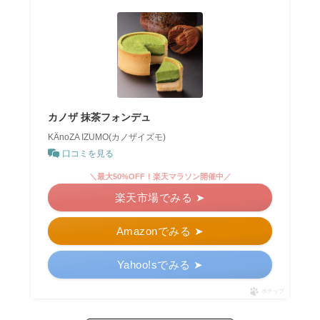
カノザ 抹茶フォンデュ
KӒnoZA IZUMO(カノザイズモ)
口コミを見る
＼最大50%OFF！楽天マラソン開催中／
楽天市場でみる ➤
Amazonでみる ➤
Yahoo!sでみる ➤
ポチップ