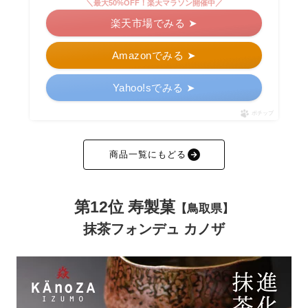
＼最大50%OFF！楽天マラソン開催中／
楽天市場でみる ➤
Amazonでみる ➤
Yahoo!sでみる ➤
ポチップ
商品一覧にもどる
第12位 寿製菓
【鳥取県】
抹茶フォンデュ カノザ