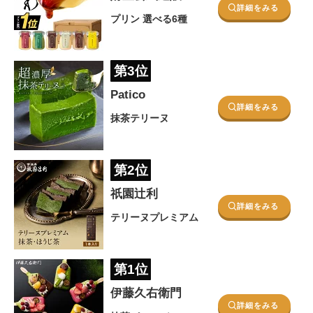
詳細をみる
プリン
選べる6種
第3位
Patico
詳細をみる
抹茶テリーヌ
第2位
祇園辻利
詳細をみる
テリーヌプレミアム
第1位
伊藤久右衛門
詳細をみる