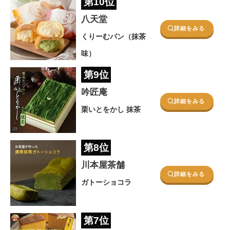
第10位
八天堂
詳細をみる
くりーむパン（抹茶
味）
第9位
吟匠庵
詳細をみる
栗いとをかし 抹茶
第8位
川本屋茶舗
詳細をみる
ガトーショコラ
第7位