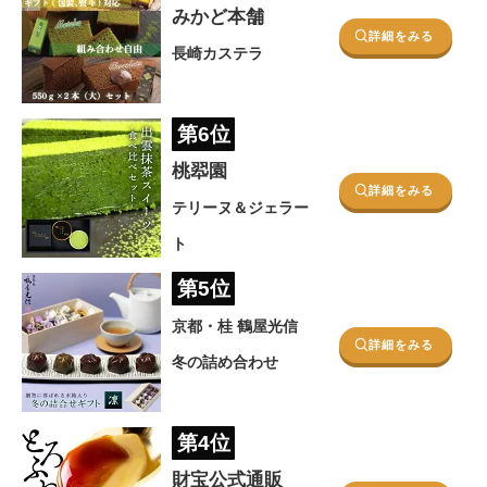
みかど本舗
詳細をみる
長崎カステラ
第6位
桃翆園
詳細をみる
テリーヌ＆ジェラー
ト
第5位
京都・桂 鶴屋光信
詳細をみる
冬の詰め合わせ
第4位
財宝公式通販