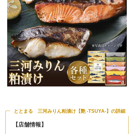
ととまる 三河みりん粕漬け【艶 -TSUYA-】
の詳細
【店舗情報】