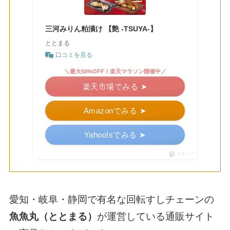
三河みりん粕漬け 【艶 -TSUYA-】
ととまる
口コミを見る
＼最大50%OFF！楽天マラソン開催中／
楽天市場でみる ➤
Amazonでみる ➤
Yahoo!sでみる ➤
ポチップ
愛知・岐阜・静岡で有名な回転すしチェーンの
魚魚丸（ととまる）
が運営している通販サイト