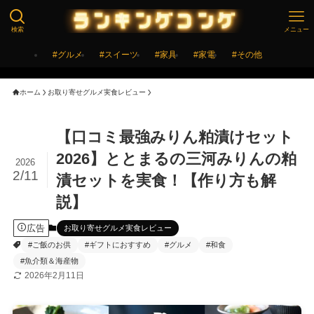
検索
メニュー
#グルメ
#スイーツ
#家具
#家電
#その他
ホーム
お取り寄せグルメ実食レビュー
【口コミ最強みりん粕漬けセット
2026】ととまるの三河みりんの粕
2026
2/11
漬セットを実食！【作り方も解
説】
広告
お取り寄せグルメ実食レビュー
#ご飯のお供
#ギフトにおすすめ
#グルメ
#和食
#魚介類＆海産物
2026年2月11日