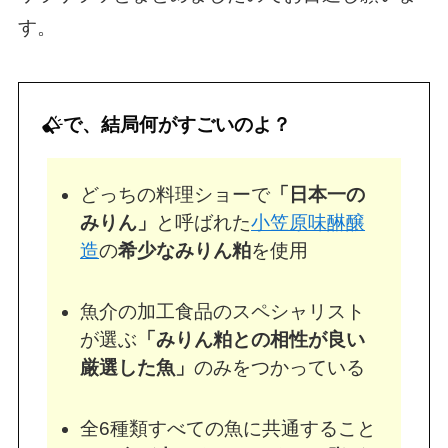
す。
で、結局何がすごいのよ？
どっちの料理ショーで
「日本一の
みりん」
と呼ばれた
小笠原味醂醸
造
の
希少なみりん粕
を使用
魚介の加工食品のスペシャリスト
が選ぶ
「みりん粕との相性が良い
厳選した魚」
のみをつかっている
全6種類すべての魚に共通すること