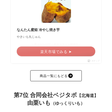
なんたん蜜姫 冷やし焼き芋
やきいも丸じゅん
＼最大50%OFF！楽天マラソン開催中／
楽天市場でみる ➤
ポチップ
商品一覧にもどる
第7位 合同会社ベジタボ
【北海道】
由栗いも
（ゆっくりいも）