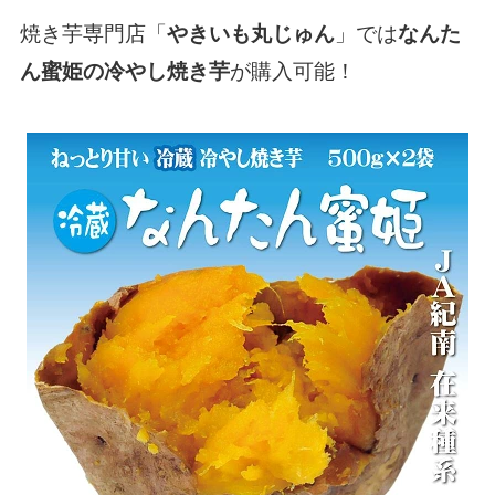
焼き芋専門店「
」では
やきいも丸じゅん
なんた
が購入可能！
ん蜜姫の冷やし焼き芋