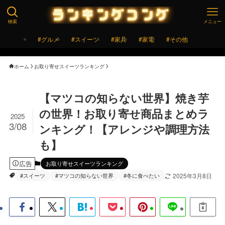
検索
メニュー
#グルメ
#スイーツ
#家具
#家電
#その他
ホーム
お取り寄せスイーツランキング
【マツコの知らない世界】焼き芋
の世界！お取り寄せ商品まとめラ
2025
3/08
ンキング！【アレンジや調理方法
も】
広告
お取り寄せスイーツランキング
#スイーツ
#マツコの知らない世界
#冬に食べたい
2025年3月8日