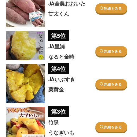
JA全農おおいた
詳細をみる
甘太くん
第5位
JA里浦
詳細をみる
なると金時
第4位
JAいぶすき
詳細をみる
栗黄金
第3位
竹泉
詳細をみる
うなぎいも