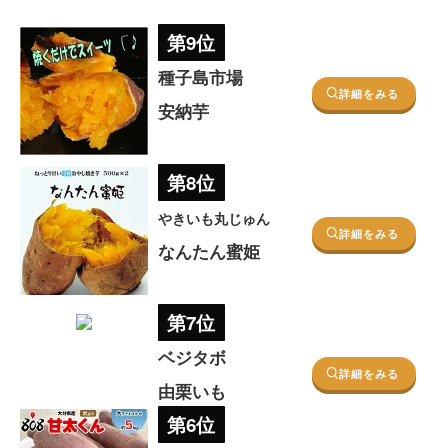
第9位
種子島市場
詳細をみる
安納芋
第8位
やきいも丸じゅん
詳細をみる
なんたん蜜姫
第7位
ベジタボ
詳細をみる
由栗いも
第6位