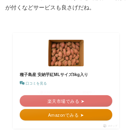
が付くなどサービスも良さげだね。
種子島産 安納芋紅MLサイズ5kg入り
口コミを見る
＼最大50%OFF！楽天マラソン開催中／
楽天市場でみる ➤
Amazonでみる ➤
ポチップ