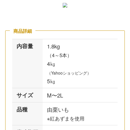
商品詳細
内容量
1.8kg
（4～5本）
4㎏
（Yahooショッピング）
5㎏
サイズ
M〜2L
品種
由栗いも
※紅あずまを使用