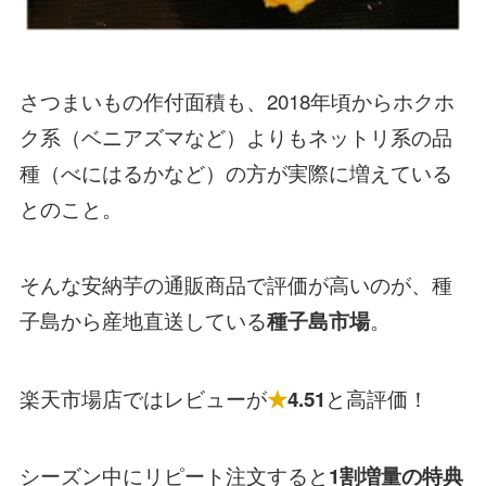
さつまいもの作付面積も、2018年頃からホクホ
ク系（ベニアズマなど）よりもネットリ系の品
種（べにはるかなど）の方が実際に増えている
とのこと。
そんな安納芋の通販商品で評価が高いのが、種
子島から産地直送している
。
種子島市場
楽天市場店ではレビューが
と高評価！
★
4.51
シーズン中にリピート注文すると
1割増量の特典