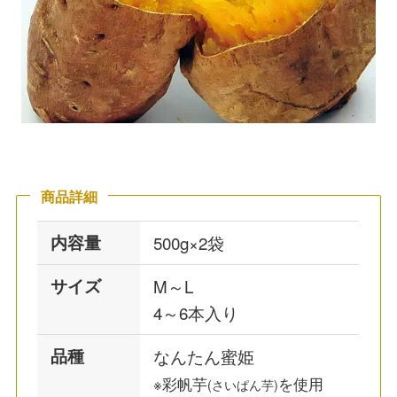
商品詳細
内容量
500g×2袋
サイズ
M～L
4～6本入り
品種
なんたん蜜姫
※彩帆芋
を使用
(さいぱん芋)